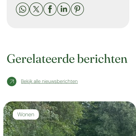





Gerelateerde berichten
Bekijk alle nieuwsberichten
Wonen