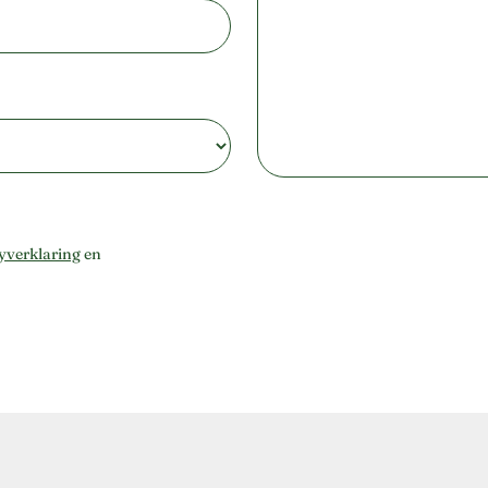
yverklaring
en