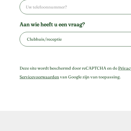
Aan wie heeft u een vraag?
Aan
wie
heeft
Deze site wordt beschermd door reCAPTCHA en de
Privac
u
Servicevoorwaarden
van Google zijn van toepassing.
een
vraag?