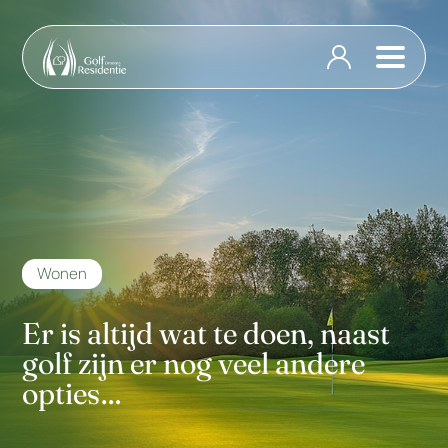
Wonen
Er is altijd wat te doen, naast
golf zijn er nog veel andere
opties…