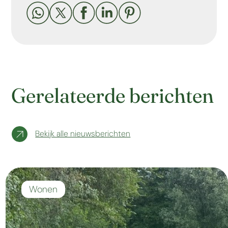





Gerelateerde berichten
Bekijk alle nieuwsberichten
Wonen