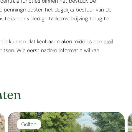
 centrale functies binnen het bestuur. De
e penningmeester, het dagelijks bestuur van de
ite is een volledige taakomschrijving terug te
nctie kunnen dat kenbaar maken middels een
mail
itsen. Wie eerst nadere informatie wil kan
hten
Golfen