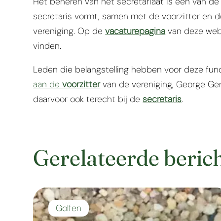
Het beheren van het secretariaat is een van de
secretaris vormt, samen met de voorzitter en d
vereniging. Op de
vacaturepagina
van deze webs
vinden.
Leden die belangstelling hebben voor deze fu
aan de
voorzitter
van de vereniging, George Gerr
daarvoor ook terecht bij de
secretaris
.
Gerelateerde beric
Golfen