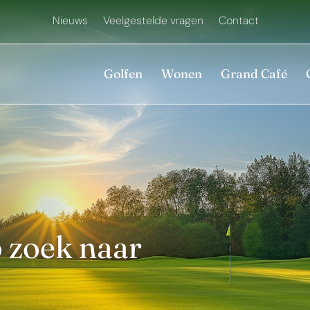
Nieuws
Veelgestelde vragen
Contact
Golfen
Wonen
Grand Café
p zoek naar