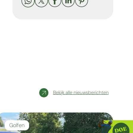





Bekijk alle nieuwsberichten
Golfen