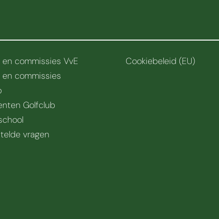
r en commissies VvE
Cookiebeleid (EU)
r en commissies
b
nten Golfclub
school
telde vragen