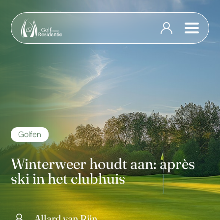
Golfen
Winterweer houdt aan: après
ski in het clubhuis
Allard van Rijn