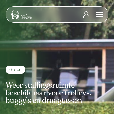
Golfen
Weer stallingsruimte
beschikbaar voor trolleys,
buggy’s en draagtassen