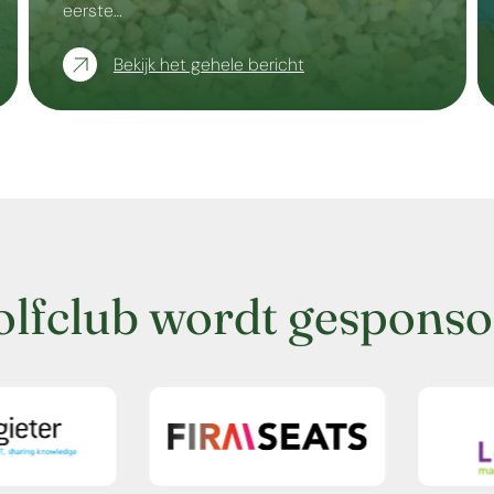
eerste…
Bekijk het gehele bericht
olfclub wordt gesponso