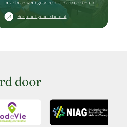
onze baan werd gespeeld is in alle opzichten…
Bekijk het gehele bericht
rd door