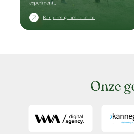
experiment…
Bekijk het gehele bericht
Onze g