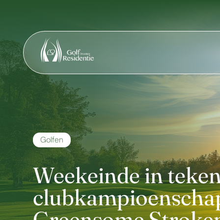
Golfen
Weekeinde in teken
clubkampioenscha
Greensome Stroke