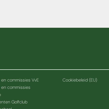
r en commissies VvE
Cookiebeleid (EU)
r en commissies
b
nten Golfclub