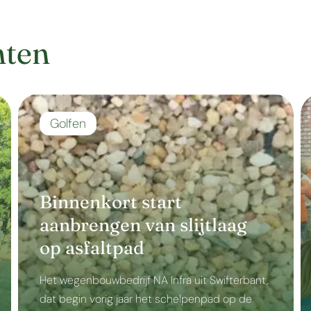
hten
Golfen
Binnenkort start
aanbrengen van slijtlaag
op asfaltpad
Het wegenbouwbedrijf NA Infra uit Swifterbant,
dat begin vorig jaar het schelpenpad op de