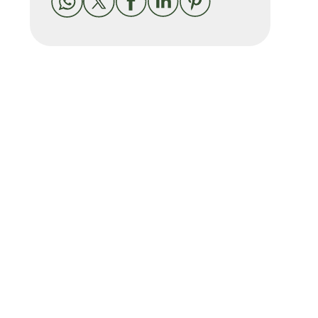




