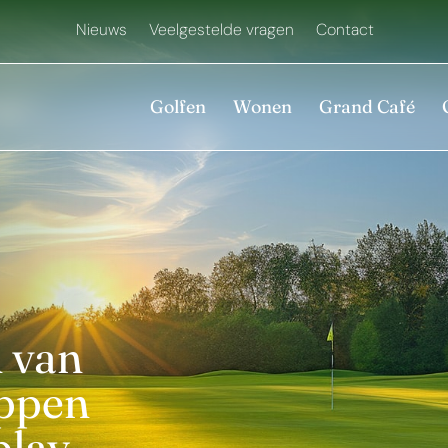
Nieuws
Veelgestelde vragen
Contact
Golfen
Wonen
Grand Café
 van
ppen
play