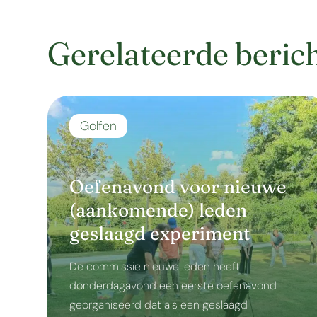
Gerelateerde beric
Golfen
Oefenavond voor nieuwe
(aankomende) leden
geslaagd experiment
De commissie nieuwe leden heeft
donderdagavond een eerste oefenavond
georganiseerd dat als een geslaagd