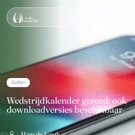
Golfen
Wedstrijdkalender gereed; ook
downloadversies beschikbaar
Hans de Jongh