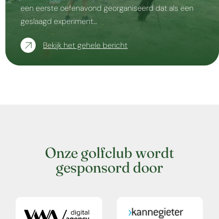
een eerste oefenavond georganiseerd dat als een
geslaagd experiment…
Bekijk het gehele bericht
Onze golfclub wordt
gesponsord door