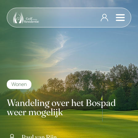
Wonen
Wandeling over het Bospad
weer mogelijk
Paul van Rijn