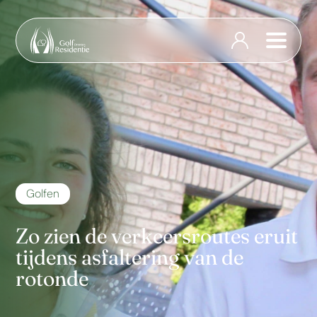
Golfen
Zo zien de verkeersroutes eruit
tijdens asfaltering van de
rotonde