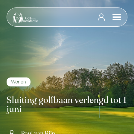
Wonen
Sluiting golfbaan verlengd tot 1
juni
Paul van Rijn