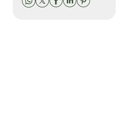




