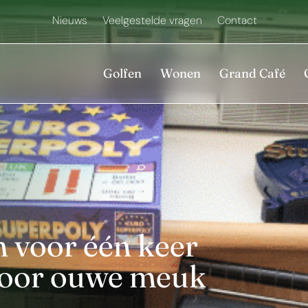
Nieuws
Veelgestelde vragen
Contact
Golfen
Wonen
Grand Café
 voor één keer
 voor ouwe meuk