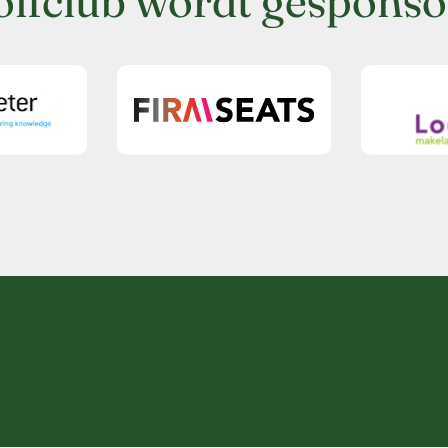
olfclub wordt gesponso