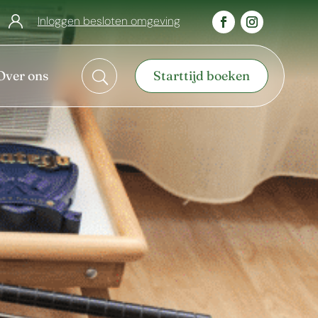
Inloggen besloten omgeving
Over ons
Starttijd boeken
U