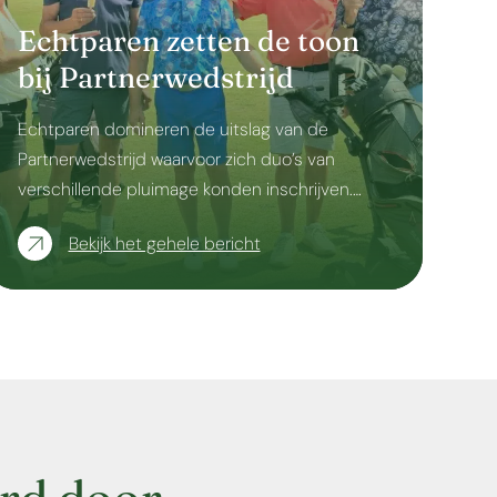
Echtparen zetten de toon
bij Partnerwedstrijd
Echtparen domineren de uitslag van de
Partnerwedstrijd waarvoor zich duo’s van
verschillende pluimage konden inschrijven.…
Bekijk het gehele bericht