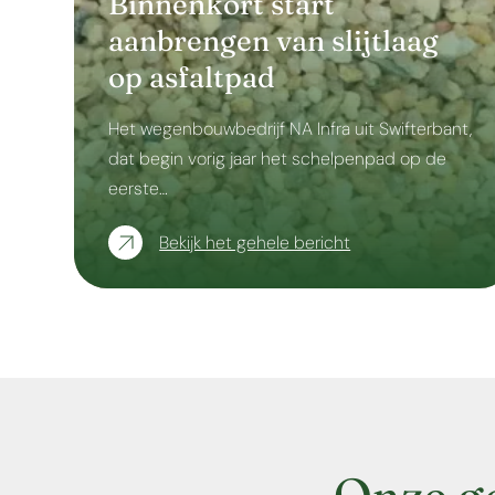
Binnenkort start
aanbrengen van slijtlaag
op asfaltpad
Het wegenbouwbedrijf NA Infra uit Swifterbant,
dat begin vorig jaar het schelpenpad op de
eerste…
Bekijk het gehele bericht