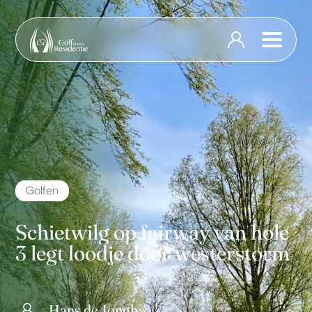
Golfen
Schietwilg op fairway van hole
3 legt loodje door westerstorm
Hans de Jongh