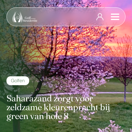
Golfen
Saharazand zorgt voor
zeldzame kleurenpracht bij
green van hole 8