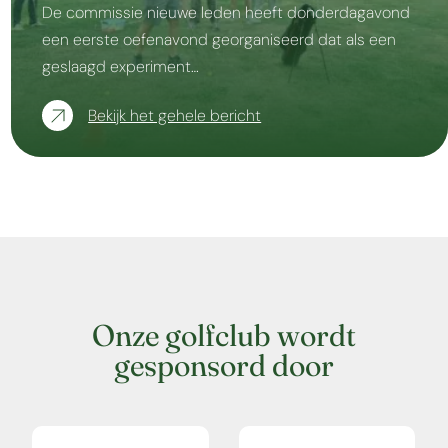
De commissie nieuwe leden heeft donderdagavond
een eerste oefenavond georganiseerd dat als een
geslaagd experiment…
Bekijk het gehele bericht
Onze golfclub wordt
gesponsord door