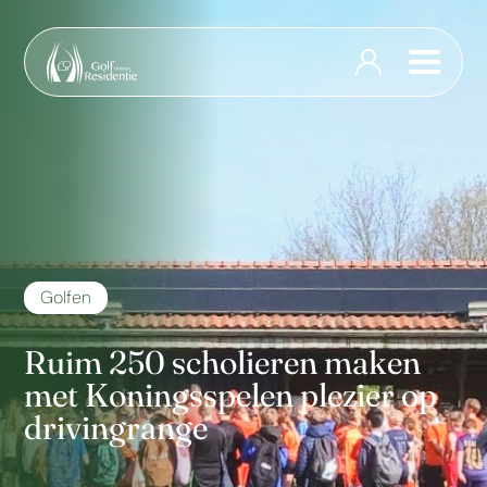
Golfen
Ruim 250 scholieren maken
met Koningsspelen plezier op
drivingrange