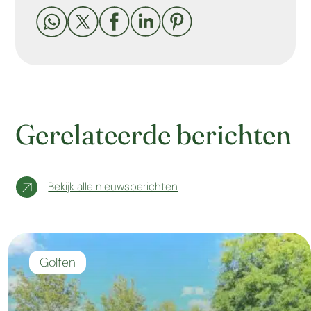





Gerelateerde berichten
Bekijk alle nieuwsberichten
Golfen