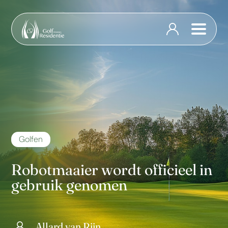
Golfen
Robotmaaier wordt officieel in
gebruik genomen
Allard van Rijn