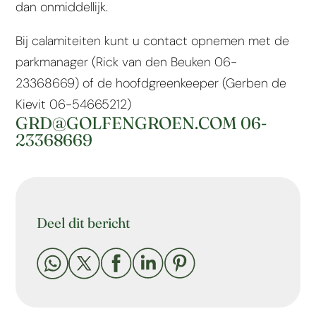
dan onmiddellijk.
Bij calamiteiten kunt u contact opnemen met de
parkmanager (Rick van den Beuken 06-
23368669) of de hoofdgreenkeeper (Gerben de
Kievit 06-54665212)
GRD@GOLFENGROEN.COM 06-
23368669
Deel dit bericht




