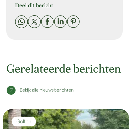
Deel dit bericht





Gerelateerde berichten
Bekijk alle nieuwsberichten
Golfen