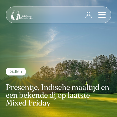
Golfen
Presentje, Indische maaltijd en
een bekende dj op laatste
Mixed Friday