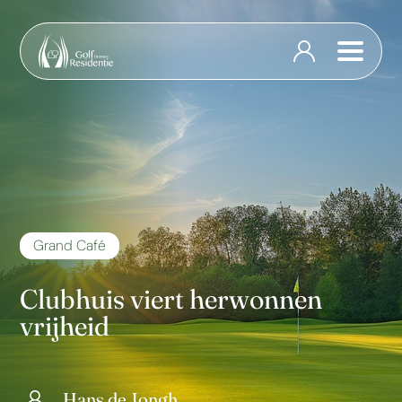
Grand Café
Clubhuis viert herwonnen
vrijheid
Hans de Jongh