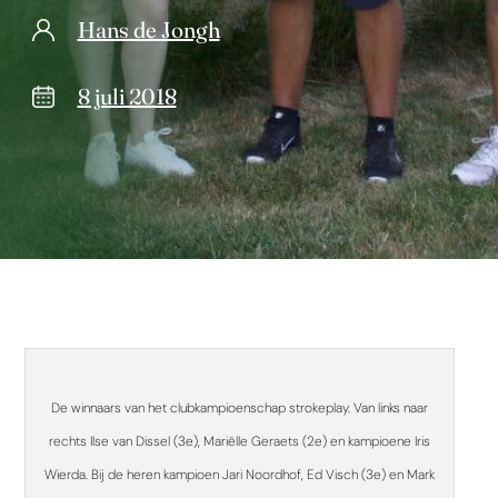
Hans de Jongh
8 juli 2018
De winnaars van het clubkampioenschap strokeplay. Van links naar
rechts Ilse van Dissel (3e), Mariëlle Geraets (2e) en kampioene Iris
Wierda. Bij de heren kampioen Jari Noordhof, Ed Visch (3e) en Mark