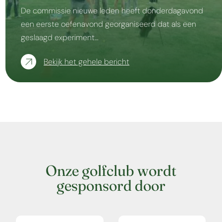
De commissie nieuwe leden heeft donderdagavond
een eerste oefenavond georganiseerd dat als een
geslaagd experiment…
Bekijk het gehele bericht
Onze golfclub wordt
gesponsord door