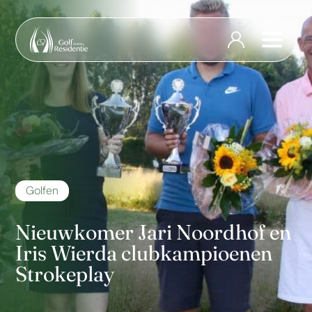
Golfen
Nieuwkomer Jari Noordhof en
Iris Wierda clubkampioenen
Strokeplay