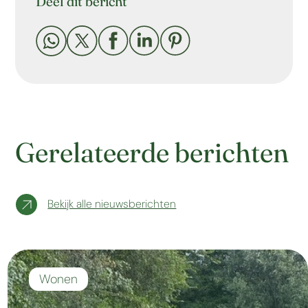
Deel dit bericht





Gerelateerde berichten
Bekijk alle nieuwsberichten
Wonen