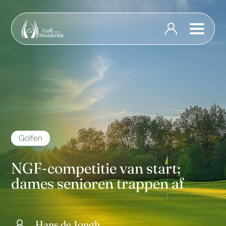
Golfen
NGF-competitie van start;
dames senioren trappen af
Hans de Jongh