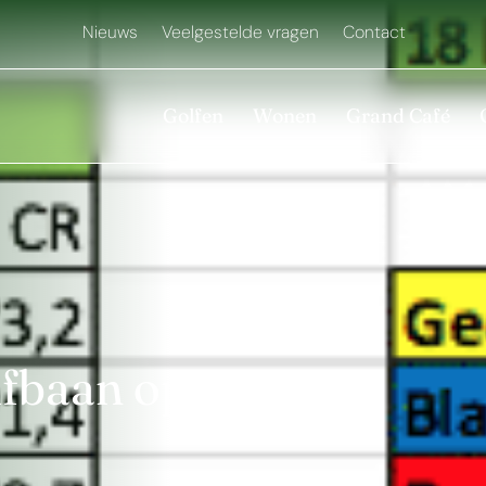
Nieuws
Veelgestelde vragen
Contact
Golfen
Wonen
Grand Café
lfbaan opnieuw