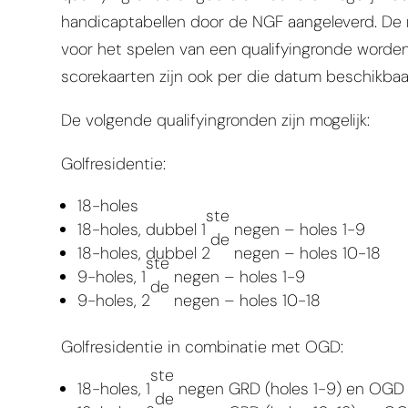
handicaptabellen door de NGF aangeleverd. De
voor het spelen van een qualifyingronde worde
scorekaarten zijn ook per die datum beschikbaa
De volgende qualifyingronden zijn mogelijk:
Golfresidentie:
18-holes
ste
18-holes, dubbel 1
negen – holes 1-9
de
18-holes, dubbel 2
negen – holes 10-18
ste
9-holes, 1
negen – holes 1-9
de
9-holes, 2
negen – holes 10-18
Golfresidentie in combinatie met OGD:
ste
18-holes, 1
negen GRD (holes 1-9) en OGD
de