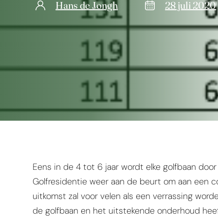
Hans de Jongh
28 juli 2020
Eens in de 4 tot 6 jaar wordt elke golfbaan door 
Golfresidentie weer aan de beurt om aan een c
uitkomst zal voor velen als een verrassing wo
de golfbaan en het uitstekende onderhoud heef