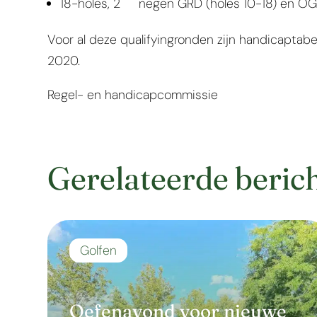
18-holes, 2
negen GRD (holes 10-18) en O
Voor al deze qualifyingronden zijn handicaptab
2020.
Regel- en handicapcommissie
Gerelateerde beric
Golfen
Oefenavond voor nieuwe