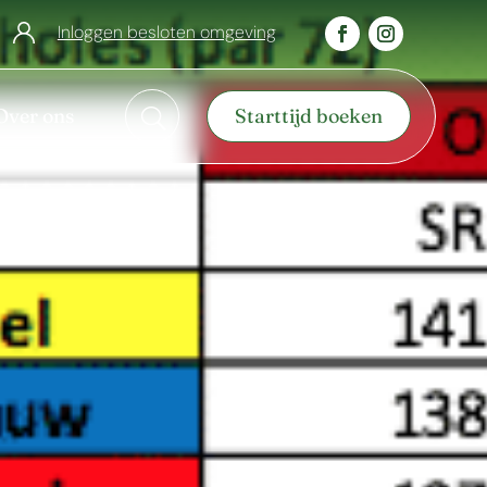
Inloggen besloten omgeving
Over ons
Starttijd boeken
U