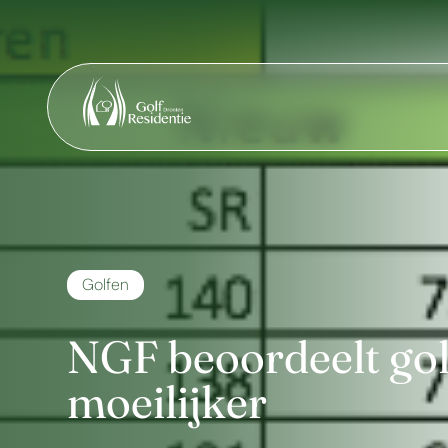
Golfen
NGF beoordeelt go
moeilijker