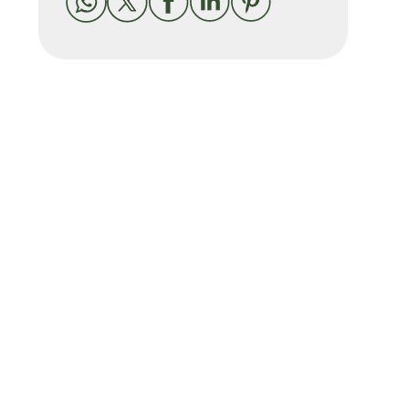




