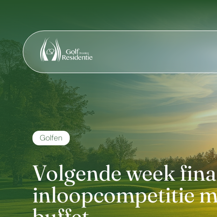
Golfen
Volgende week fina
inloopcompetitie me
buffet