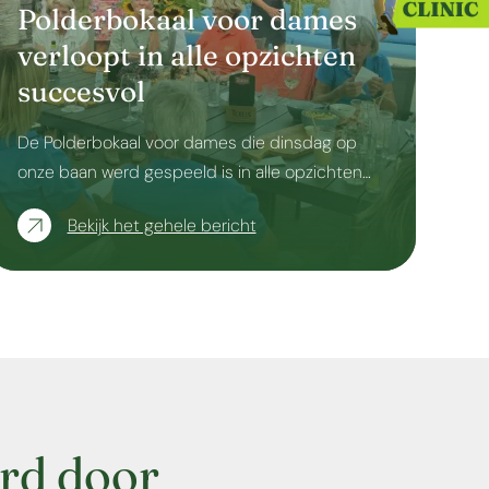
Polderbokaal voor dames
verloopt in alle opzichten
succesvol
De Polderbokaal voor dames die dinsdag op
onze baan werd gespeeld is in alle opzichten…
Bekijk het gehele bericht
rd door