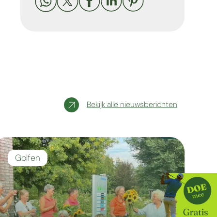





Bekijk alle nieuwsberichten
Golfen