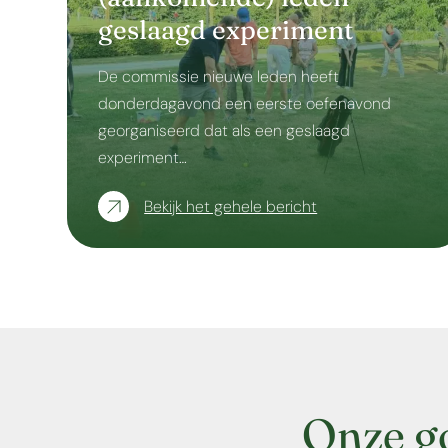
geslaagd experiment
De commissie nieuwe leden heeft
donderdagavond een eerste oefenavond
georganiseerd dat als een geslaagd
experiment…
Bekijk het gehele bericht
Onze g