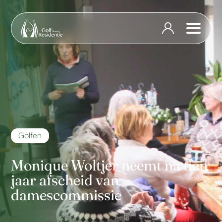
Golfen
Monique Woltjer neemt na tien
jaar afscheid van
damescommissie