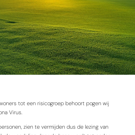
woners tot een risicogroep behoort pogen wij
na Virus.
personen, zien te vermijden dus de lezing van