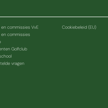
r en commissies VvE
Cookiebeleid (EU)
r en commissies
b
nten Golfclub
school
telde vragen