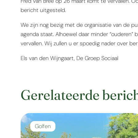
Fred van Bree op 26 maart komt te vervallen. O
bericht uitgesteld.
We zijn nog bezig met de organisatie van de puzz
agenda staat. Alhoewel daar minder “ouderen” bi
vervallen. Wij zullen u er spoedig nader over ber
Els van den Wijngaart, De Groep Sociaal
Gerelateerde beric
Golfen