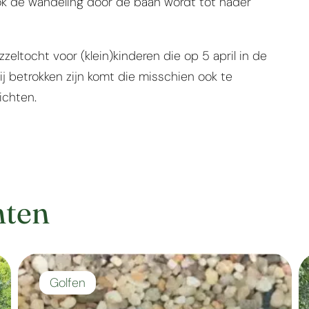
ok de wandeling door de baan wordt tot nader
eltocht voor (klein)kinderen die op 5 april in de
j betrokken zijn komt die misschien ook te
ichten.
hten
Golfen