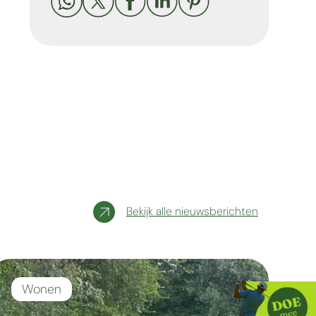





Bekijk alle nieuwsberichten
Wonen