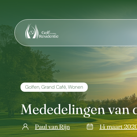
Golfen
,
Grand Café
,
Wonen
Mededelingen van d
Paul van Rijn
14 maart 202