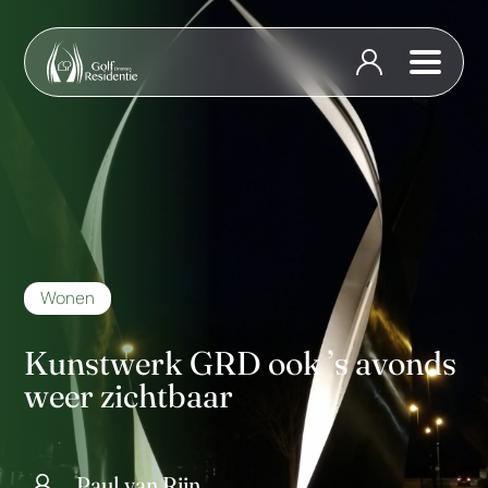
Wonen
Kunstwerk GRD ook ’s avonds
weer zichtbaar
Paul van Rijn