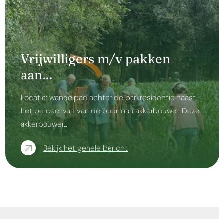
Vrijwilligers m/v pakken
aan…
Locatie: wandelpad achter de parkresidentie naast
het perceel van van de buurman akkerbouwer. Deze
akkerbouwer…
Bekijk het gehele bericht