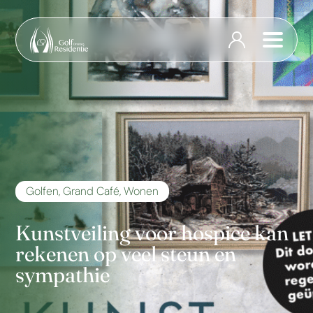
Golfen
,
Grand Café
,
Wonen
Kunstveiling voor hospice kan
rekenen op veel steun en
sympathie