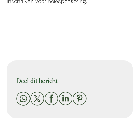
inschrijven voor holesponsoring.
Deel dit bericht




