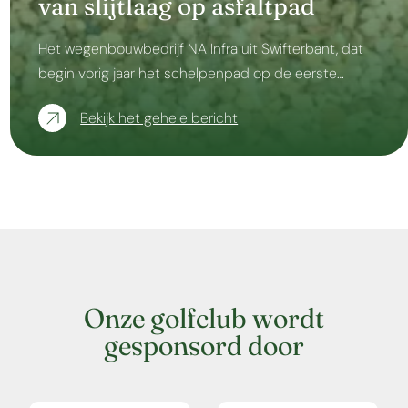
van slijtlaag op asfaltpad
Het wegenbouwbedrijf NA Infra uit Swifterbant, dat
begin vorig jaar het schelpenpad op de eerste…
Bekijk het gehele bericht
Onze golfclub wordt
gesponsord door