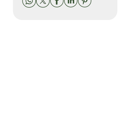




