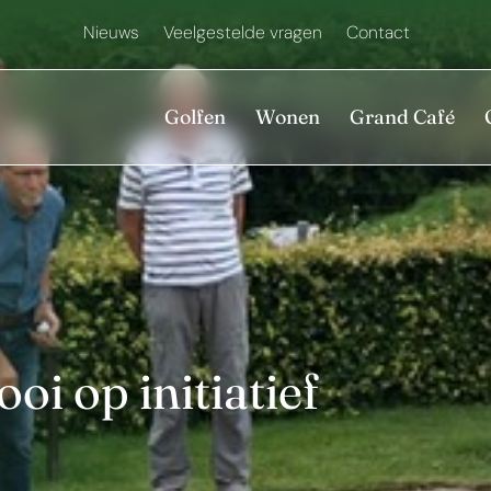
Nieuws
Veelgestelde vragen
Contact
Golfen
Wonen
Grand Café
oi op initiatief