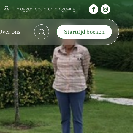
Inloggen besloten omgeving
Over ons
Starttijd boeken
U