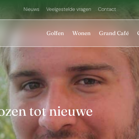
Nieuws
Veelgestelde vragen
Contact
Golfen
Wonen
Grand Café
ozen tot nieuwe