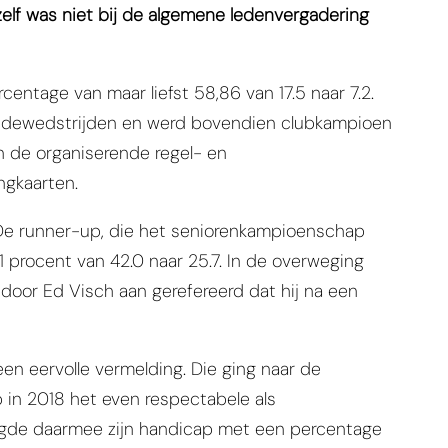
ri zelf was niet bij de algemene ledenvergadering
centage van maar liefst 58,86 van 17.5 naar 7.2.
ondewedstrijden en werd bovendien clubkampioen
an de organiserende regel- en
ngkaarten.
 De runner-up, die het seniorenkampioenschap
 procent van 42.0 naar 25.7. In de overweging
oor Ed Visch aan gerefereerd dat hij na een
en eervolle vermelding. Die ging naar de
 in 2018 het even respectabele als
aagde daarmee zijn handicap met een percentage