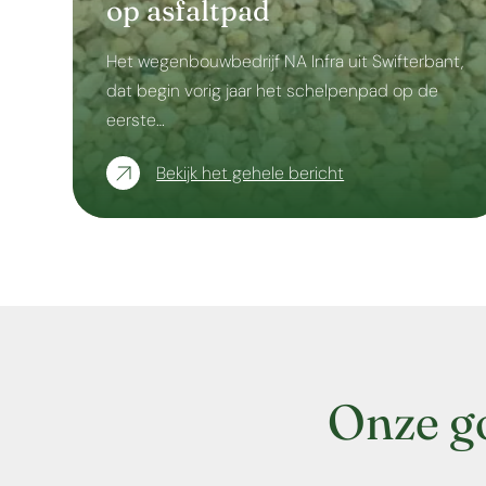
op asfaltpad
Het wegenbouwbedrijf NA Infra uit Swifterbant,
dat begin vorig jaar het schelpenpad op de
eerste…
Bekijk het gehele bericht
Onze g