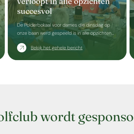
verloopt in alle opzichten
succesvol
De Polderbokaal voor dames die dinsdag op
onze baan werd gespeeld is in alle opzichten…
Bekijk het gehele bericht
olfclub wordt gesponso