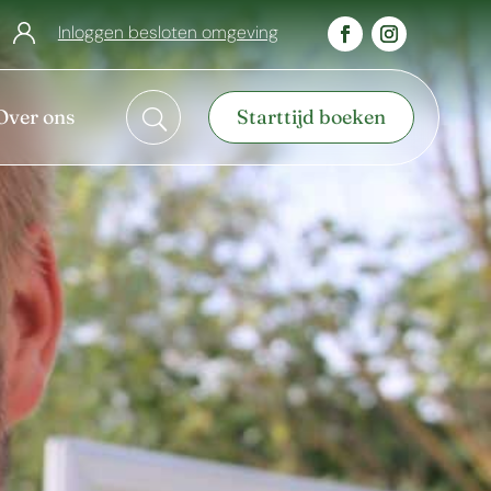
Inloggen besloten omgeving
Over ons
Starttijd boeken
U