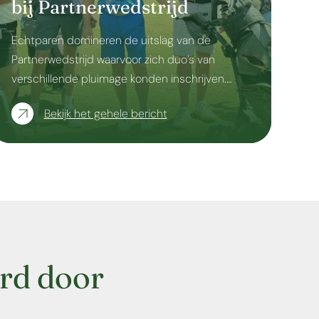
bij Partnerwedstrijd
Echtparen domineren de uitslag van de
Partnerwedstrijd waarvoor zich duo’s van
verschillende pluimage konden inschrijven.…
Bekijk het gehele bericht
rd door