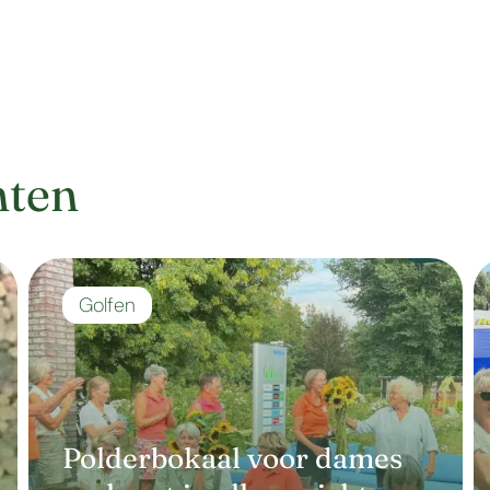
hten
Golfen
Polderbokaal voor dames