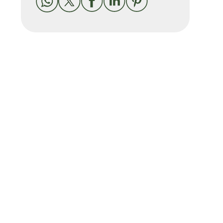




