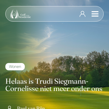
Wonen
Helaas is Trudi Siegmann-
Cornelisse niet meer onder ons
Paul van Rijn