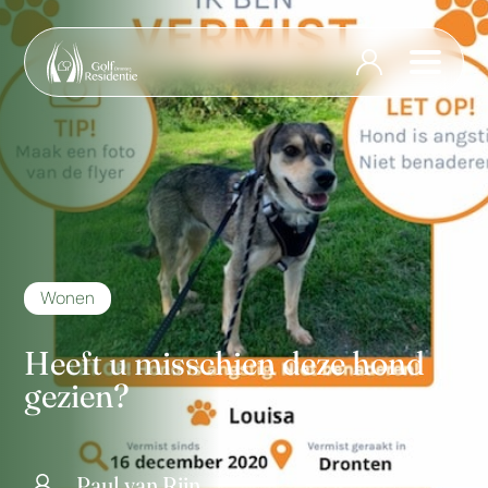
Wonen
Heeft u misschien deze hond
gezien?
Paul van Rijn