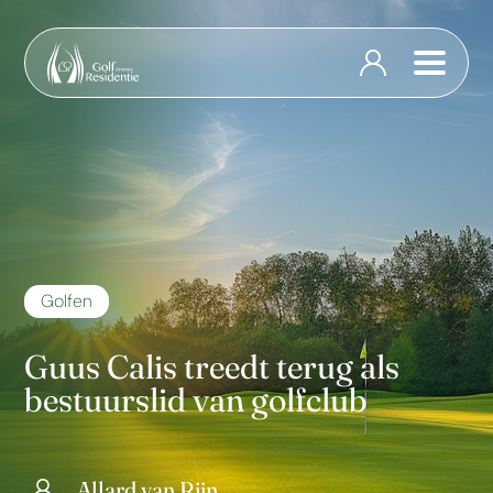
Golfen
Guus Calis treedt terug als
bestuurslid van golfclub
Allard van Rijn