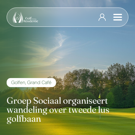
Golfen
,
Grand Café
Groep Sociaal organiseert
wandeling over tweede lus
golfbaan