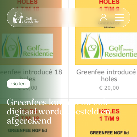
Golfen
Greenfees kunnen nu ook
digitaal worden besteld en
afgerekend