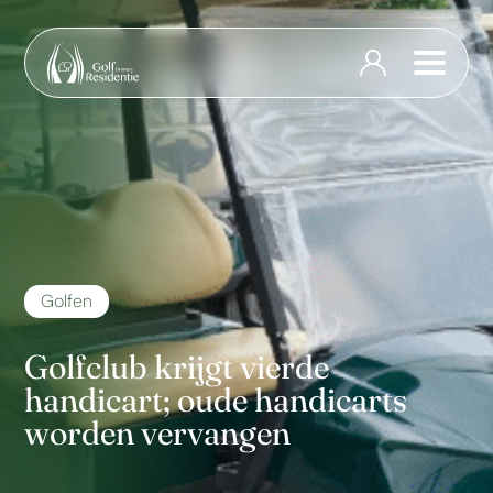
Golfen
Golfclub krijgt vierde
handicart; oude handicarts
worden vervangen