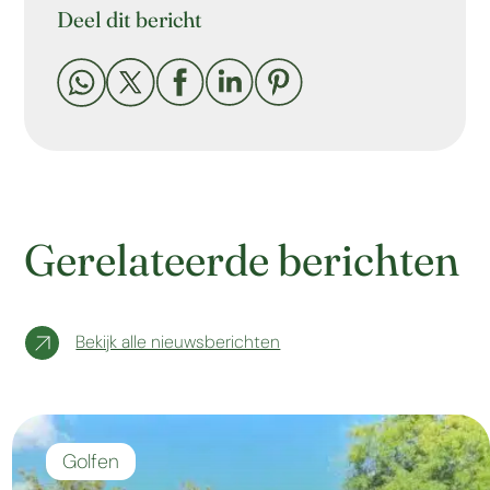
Deel dit bericht





Gerelateerde berichten
Bekijk alle nieuwsberichten
Golfen