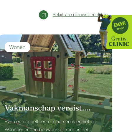
Bekijk alle nieuwsberichten
Wonen
Vakmanschap vereist….
Even een speeltoestel plaatsen is er niet bij.
Wanneer er een bouwpakket komt is het…