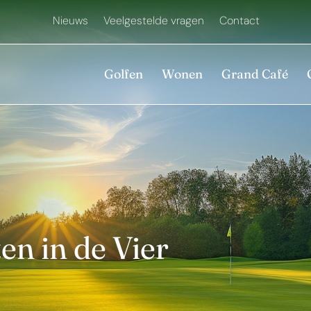
Nieuws
Veelgestelde vragen
Contact
Golfen
Wonen
Grand Café
en in de Vier