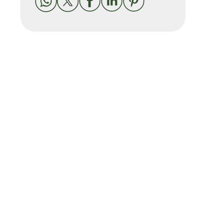




