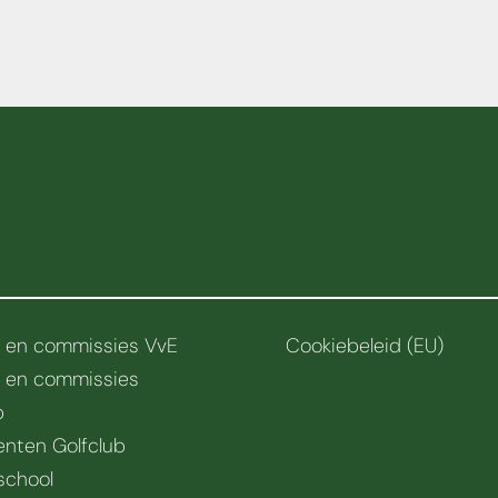
r en commissies VvE
Cookiebeleid (EU)
r en commissies
b
nten Golfclub
school