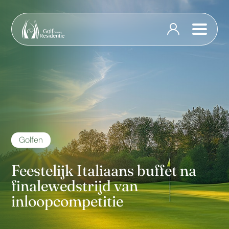
Golfen
Feestelijk Italiaans buffet na
finalewedstrijd van
inloopcompetitie