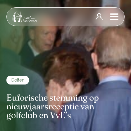
Golfen
Euforische stemming op
nieuwjaarsreceptie van
golfclub en VvE’s