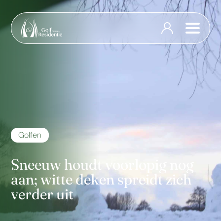
Golfen
Sneeuw houdt voorlopig nog
aan; witte deken spreidt zich
verder uit