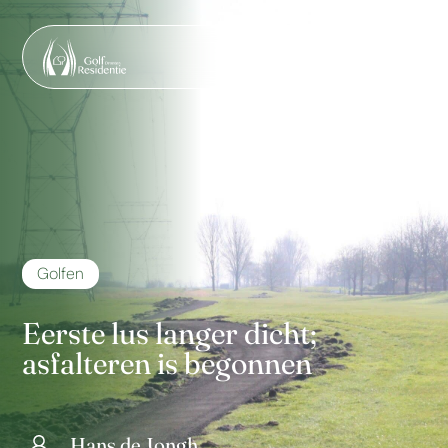
Golfen
Eerste lus langer dicht;
asfalteren is begonnen
Hans de Jongh