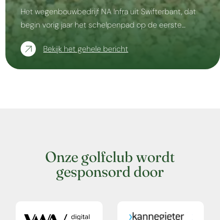
Het wegenbouwbedrijf NA Infra uit Swifterbant, dat
begin vorig jaar het schelpenpad op de eerste…
Bekijk het gehele bericht
Onze golfclub wordt
gesponsord door