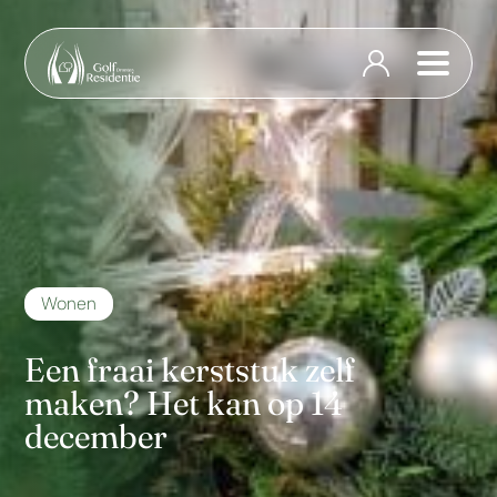
Wonen
Een fraai kerststuk zelf
maken? Het kan op 14
december