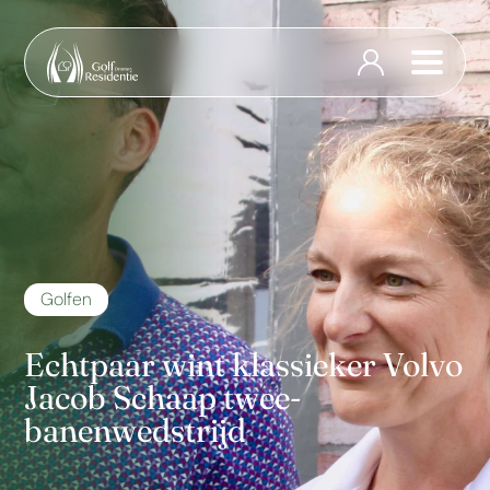
Golfen
Echtpaar wint klassieker Volvo
Jacob Schaap twee-
banenwedstrijd