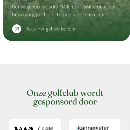
Het wegenbouwbedrijf NA Infra uit Swifterbant, dat
begin vorig jaar het schelpenpad op de eerste…
Bekijk het gehele bericht
Onze golfclub wordt
gesponsord door