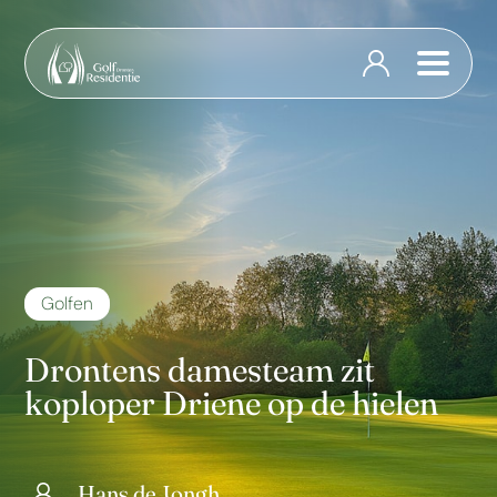
Golfen
Drontens damesteam zit
koploper Driene op de hielen
Hans de Jongh