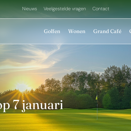
Nieuws
Veelgestelde vragen
Contact
Golfen
Wonen
Grand Café
p 7 januari