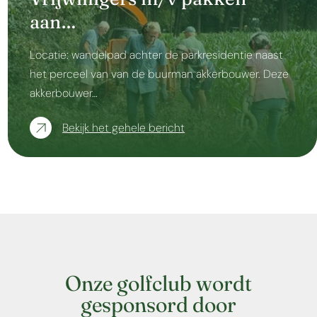
aan…
Locatie: wandelpad achter de parkresidentie naast
het perceel van van de buurman akkerbouwer. Deze
akkerbouwer…
Bekijk het gehele bericht
Onze golfclub wordt
gesponsord door