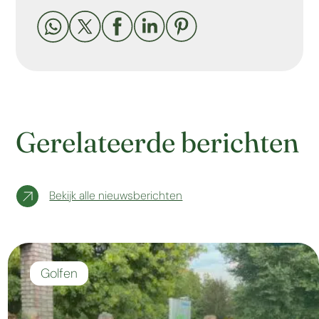





Gerelateerde berichten
Bekijk alle nieuwsberichten
Golfen