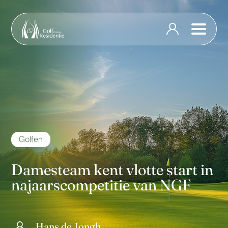
Golfen
Damesteam kent vlotte start in
najaarscompetitie van NGF
Hans de Jongh