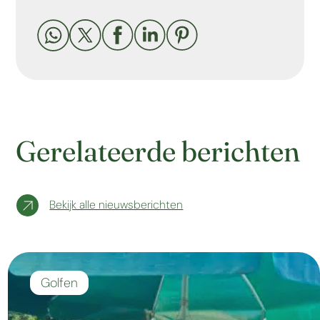





Gerelateerde berichten
Bekijk alle nieuwsberichten
Golfen